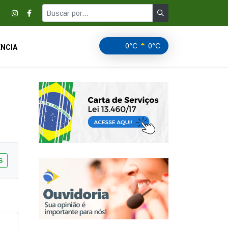
0°C
0°C
NCIA
S